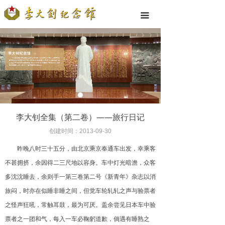
끀
李大钊全集（第二卷）——旅行日记
创建时间：
2013-09-30
昨晚八时三十五分，由北京乘京奉通车出发，幸乘客
不甚拥挤，余因得二三尺地以容身。车中灯光暗澹，众客
多沈沈睡去，余则手一第三卷第二号《新青年》杂志以消
旅闷，时亦在似睡非睡之间，但觉车轮轧轧之声与验票者
之怪声狂吼，常触耳鼓，最为可厌。盖余尝见日本车中验
票者之一团和气，每入一车必鞠躬道歉，倘遇有睡熟之