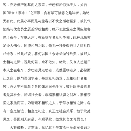
客，亦必低声附耳向之索票，惟恐有所惊扰于人，如吾
国“票来！票来！”之声浪，含有最可憎恶之趣味者，殆绝
无有此。此虽小事而足与旅客以不快之感者至多，彼其气
焰纯与仗官势之恶差悍役相类，绝不似营业者之照应顾客
也！夜半，车抵天津，有新登车者互相争嘲，此种现象亦
足令人伤心。同胞相与之际，毫无一种爱敬逊让之情礼以
相维系，长此相凌，将何以国？余未尝游过欧美，彼邦人
士相与之际，视此何若，余不敢知。睹此，又令人想起日
本人之在电车，少壮者见老幼者，或携重物者来，必起而
让之座，以与吾因争座，每致互相怒骂，互相扭打者相
较，吾人宁不愧死？尝闻张溥泉先生言，彼往欧美最喜看
者是其社会。所谓社会者，非指素相认识之朋友，素相亲
爱之家族而言，乃谓素不相识之人，于萍水相逢之际，各
有一定之情谊，相当之礼让，真正之社会关系，恒于此处
见之，吾国则无有是。今观乎此，益觉其言之可思也！
天将破晓，过雷庄，猛忆此为辛亥滦州革命军失败之