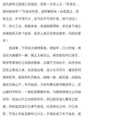
袁氏称帝之阴谋已见端倪，张君一日语人云：“有某在，
彼何敢称帝？”为袁侦所悉，旋即解职矣！由是观之，张
君之志，不可谓不大，其气亦不可谓不勇，惜于深沈二
字，尚欠工夫。国家多难，老成相继凋谢，求足备干城之
选者能有几辈？如张、蓝其人者正宜厚自修养，为国自爱
耳！
抵昌黎，下车投大德增客栈。便饭毕，已八时顷，倩
店伙为雇骡车一辆，驱之入碣石山。桃杏梨花均已落尽，
惟有苹果海红之花残余数株，点缀于万绿丛中，似专待此
迟至之看花人者。先至隐仙庵，道士出为导引，遍览其祠
观神堂等。庭前有牡丹数丛，桃梅一株，颇茁盛。由隐仙
庵至五峰山下，车不能进，乃舍车攀石磴寻樵径而上，至
山腹约半时许，一路松风飒飒作响，与唤啭铿锵之山鸟相
应和，恰如山中之自然的军乐，所以慰安游人攀登之疲
倦，并助奋其进行之勇气者也。比至韩文公祠，汗已浃
背，守祠人刘翁克顺年已六九，不相见者三年于兹矣，渠