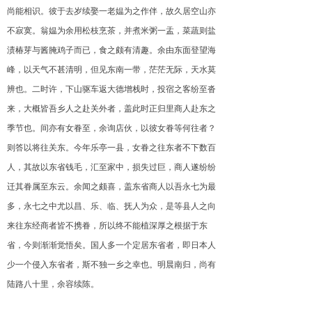
尚能相识。彼于去岁续娶一老媪为之作伴，故久居空山亦
不寂寞。翁媪为余用松枝烹茶，并煮米粥一盂，菜蔬则盐
渍椿芽与酱腌鸡子而已，食之颇有清趣。余由东面登望海
峰，以天气不甚清明，但见东南一带，茫茫无际，天水莫
辨也。二时许，下山驱车返大德增栈时，投宿之客纷至沓
来，大概皆吾乡人之赴关外者，盖此时正归里商人赴东之
季节也。间亦有女眷至，余询店伙，以彼女眷等何往者？
则答以将往关东。今年乐亭一县，女眷之往东者不下数百
人，其故以东省钱毛，汇至家中，损失过巨，商人遂纷纷
迁其眷属至东云。余闻之颇喜，盖东省商人以吾永七为最
多，永七之中尤以昌、乐、临、抚人为众，是等县人之向
来往东经商者皆不携眷，所以终不能植深厚之根据于东
省，今则渐渐觉悟矣。国人多一个定居东省者，即日本人
少一个侵入东省者，斯不独一乡之幸也。明晨南归，尚有
陆路八十里，余容续陈。