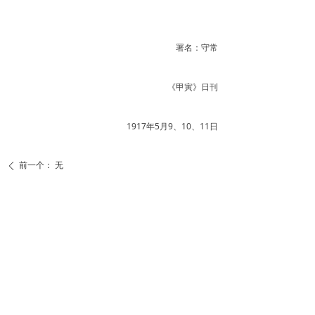
署名：守常
《甲寅》日刊
1917年5月9、10、11日
前一个：
无
ꄴ
后一个：
无
ꄲ