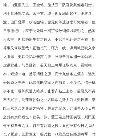
地，白亚雨先生，王金铭、施从云二队官及其他诸烈士，
均于此地就义焉。余推窗北望，但见邱山起伏，晓雾迷
濛，山田叠翠，状若缀锦，更无何等遗迹之可凭吊者，他
日崇德纪功，应于此处建一祠宇或数铜像以表彰之。然国
人素性，但知趋附生存之伟人，不欲崇礼死去之英雄，斯
等事又何敢望哉！正驰想间，曙光一线，滦州城已映入余
之眼帘，更联类忆及辛亥之役，张绍曾将军拥一师劲旅，
虎踞此处，与吴绶卿、蓝天蔚二将军谋取燕京，震摇根
本，煌煌一电，足寒清廷之胆，而十九信条之颁布，遂为
逊位诏之先声，此其遥助义军之声势者，不少也。惜乎机
事不密，绶卿既遭人暗杀，张君亦被迫去职，蓝君又不得
不去兴京，此蓬蓬勃勃之北方民军之势力乃大受挫折，卒
以三营之众为最后之牺牲，最后之纪念，此诚吾人今日思
之犹有余痛者也！使吴、张、蓝三君之计画实现，则民国
何至有癸丑之役，何至有西南之役，又何至有今日之局面
也？厥后，蓝君竟未一握兵权，张君虽曾任绥远将军，时