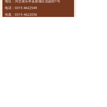
地址：河北省乐亭县新城区觅园街1号
电话：0315-4622549
传真：0315-4622056
邮编：063600
李大钊故居
地址：河北省乐亭县胡家坨镇大黑坨村
电话：0315-4832155
传真：0315-4832155
邮箱：hbldzjng@126.com
版权所有©
乐亭县李大钊纪念馆