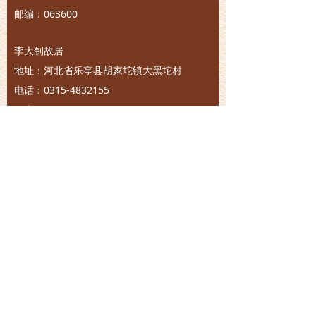
邮编：063600
李大钊故居
地址：河北省乐亭县胡家坨镇大黑坨村
电话：0315-4832155
传真：0315-4832155
邮箱：hbldzjng@126.com
版权所有©
乐亭县李大钊纪念馆