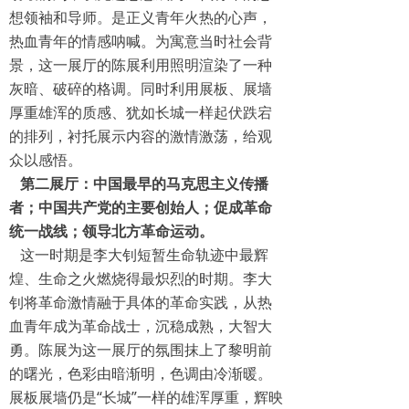
想领袖和导师。是正义青年火热的心声，
热血青年的情感呐喊。为寓意当时社会背
景，这一展厅的陈展利用照明渲染了一种
灰暗、破碎的格调。同时利用展板、展墙
厚重雄浑的质感、犹如长城一样起伏跌宕
的排列，衬托展示内容的激情激荡，给观
众以感悟。
第二展厅：中国最早的马克思主义传播
者；中国共产党的主要创始人；促成革命
统一战线；领导北方革命运动。
这一时期是李大钊短暂生命轨迹中最辉
煌、生命之火燃烧得最炽烈的时期。李大
钊将革命激情融于具体的革命实践，从热
血青年成为革命战士，沉稳成熟，大智大
勇。陈展为这一展厅的氛围抹上了黎明前
的曙光，色彩由暗渐明，色调由冷渐暖。
展板展墙仍是“长城”一样的雄浑厚重，辉映