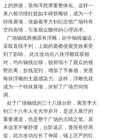
上的拼接，装饰浑然厚重整体化。这样一
来八根功绩柱犹如丰碑群雕状，成为一个
特殊展项，张扬着李大钊纪念馆广场特有
空间表情，引发观众瞻仰的心理诉求。
广场轴线两侧原有浮雕，距中轴线偏远，
采取直线平列，上面的遮檐使观赏效果受
到了影响 。此次改动后八块浮雕双双相
对，均向轴线位移，较前缩小了观众的视
野距离；折线层列，增加了节奏感，突显
每块浮雕的主题感染力。这样，浮雕也就
成为一个特殊展项，浓郁了广场空间情
调。
处于广场轴线的三十八级台阶，寓意李大
钊三十八年人生光华岁月，是进入展厅的
重要通道，也是整个广场的点睛之笔。原
来这里不够舒缓，台阶逼仄，显得有些局
促，此次改动拉长了伸延，铺上庄严的红