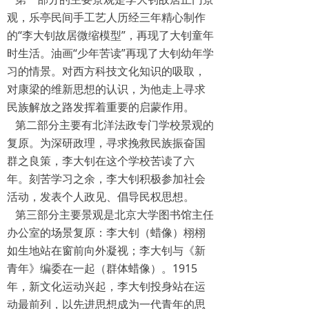
观，乐亭民间手工艺人历经三年精心制作
的“李大钊故居微缩模型”，再现了大钊童年
时生活。油画“少年苦读”再现了大钊幼年学
习的情景。对西方科技文化知识的吸取，
对康梁的维新思想的认识，为他走上寻求
民族解放之路发挥着重要的启蒙作用。
第二部分主要有北洋法政专门学校景观的
复原。为深研政理，寻求挽救民族振奋国
群之良策，李大钊在这个学校苦读了六
年。刻苦学习之余，李大钊积极参加社会
活动，发表个人政见、倡导民权思想。
第三部分主要景观是北京大学图书馆主任
办公室的场景复原：李大钊（蜡像）栩栩
如生地站在窗前向外凝视；李大钊与《新
青年》编委在一起（群体蜡像）。1915
年，新文化运动兴起，李大钊投身站在运
动最前列，以先进思想成为一代青年的思