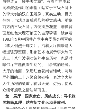
肩担道义，妙手著文章”。有着同样质感，
同样聚焦作用的雕塑：站立于三级石阶上
的李大钊的汉白玉雕像，真实生动、目光
炯炯，与观众形成强烈的视觉感动。雕像
前方的三级石阶，方便摆放花篮；雕像背
面是红色大理石铺面的坡形碑墙，镌刻着
1983年9月中国共产党中央委员会撰写的
《李大钊烈士碑文》。沿着大厅围墙是大
幅漫弧形壁画，形象艺术地展示李大钊同
志三十八年波澜壮阔的生命历程，也是对
瞻仰厅主题做着生动的、目录式的诠释。
大厅的地面，采用红色花岗岩铺就，与展
厅外面的三十八级台阶链接，表达李大钊
人生历程的凝重，辅以天光、灯光，使观
众缅怀虔敬之情油然而生。
第一展厅：国家危亡、历练成长；寻求救
国救民真理；站在新文化运动最前列。
第一部分的主要景观是李大钊故居正门景