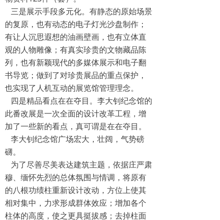
三是展示手段多元化。有静态的原始场景
的复原，也有动态的电子灯光沙盘制作；
有让人沉思遐想的油画壁画，也有立体直
观的人物雕像；有真实珍贵的文物藏品陈
列，也有新颖现代的多媒体展示和电子翻
书导览；做到了对珍贵展品的重点保护，
也实现了人机互动的展览馆管理理念。
四是精品看点在在夺目。李大钊纪念馆的
此番改展是一次全面的设计改革工程，增
加了一些新的看点，真可谓是在在夺目。
李大钊纪念馆广场宏大，壮阔，气势磅
礴。
为了尽善尽美表达建筑主题，依据庄严肃
穆、缅怀先烈的总体氛围与情调，将原有
的八根功绩柱重新设计改动，方位上使其
相对集中，力求形成群体效应；增加各个
柱体的高度，使之更具挺拔感；去掉柱面