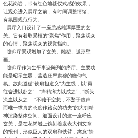
色花岗岩，带有红色地毯仪式感的效果，
让观众进入展厅之前，有时间调整情绪、
有氛围规范行为。
展厅入口设计了一座质感雄浑厚重的玄
关。它有着取景框的“聚焦”作用，聚焦观众
的心情，聚焦观众的视觉指向。
瞻仰厅景观增加了玄关、雕塑、弧形壁
画。
瞻仰厅作为生平事迹陈列的序厅。主要功
能是昭示主题，营造庄严肃穆的瞻仰气
氛。故此遵循“铁肩担道义”为主线，以“勇
往奋进以赴之”，“瘅精瘁力以成之”，“断头
流血以从之”，“不驰于空想，不鹜于虚声，
而唯一求真的态度作踏实的功夫”的大钊精
神渲染整体空间。迎面设计的这一座呼应
玄关，是在花岗岩上镌刻着发表大钊文章
的报刊，形似巨人的双肩和铁臂，寓意“铁