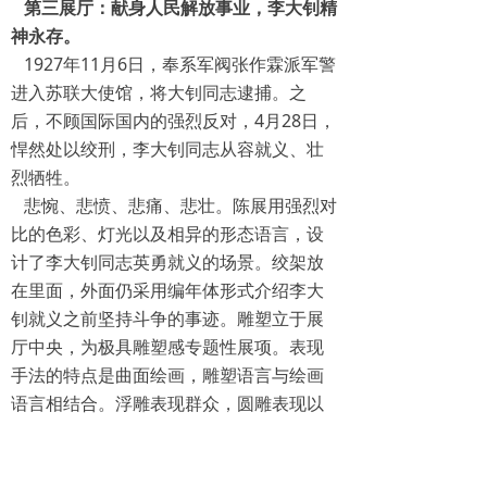
第三展厅：献身人民解放事业，李大钊精
神永存。
1927年11月6日，奉系军阀张作霖派军警
进入苏联大使馆，将大钊同志逮捕。之
后，不顾国际国内的强烈反对，4月28日，
悍然处以绞刑，李大钊同志从容就义、壮
烈牺牲。
悲惋、悲愤、悲痛、悲壮。陈展用强烈对
比的色彩、灯光以及相异的形态语言，设
计了李大钊同志英勇就义的场景。绞架放
在里面，外面仍采用编年体形式介绍李大
钊就义之前坚持斗争的事迹。雕塑立于展
厅中央，为极具雕塑感专题性展项。表现
手法的特点是曲面绘画，雕塑语言与绘画
语言相结合。浮雕表现群众，圆雕表现以
李大钊为代表的就义群体。展现李大钊生
命的终止，避免了简单渲染敌人的残忍、