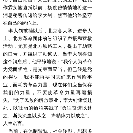
作霖实施逮捕以前，杨度曾悄悄地将这一
消息秘密传递给李大钊，然而他始终坚守
在自己的岗位上。
李大钊被捕以后，北京各大学、进步人
士、北方革命团体纷纷组织了声援和营救
活动，尤其是北方铁路工人，提出了劫狱
的口号，并组织了劫狱队。当李大钊得知
这个消息后，他平静地说：“我个人为革命
为党而牺牲，是光荣而应当，但已经是党
的损失，我不能再要同志们来作冒险事
业，而耗费革命力量，现在你们应当保存
我们的力量，不要使革命力量再遭损
失。”为了民族的解放事业，李大钊慷慨赴
死，以壮丽的牺牲实践了“勇往奋进以赴
之、断头流血以从之，瘅精瘁力以成之”。
人生诺言。
当前，在体制转轨，社会转型，思想多