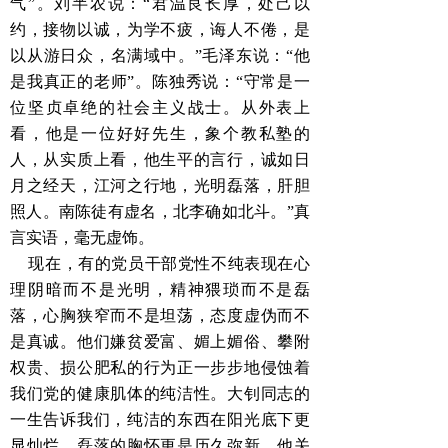
气”。刘半农说：“君温良长厚，处己以
约，接物以诚，为学不疲，诲人不倦，是
以从游日众，名满域中。”毛泽东说：“他
是我真正的老师”。陈独秀说：“守常是一
位坚贞卓绝的社会主义战士。从外表上
看，他是一位好好先生，象个教私塾的
人，从实质上看，他生平的言行，诚如日
月之经天，江河之行地，光明磊落，肝胆
照人。南陈徒有虚名，北李确如北斗。”真
言实语，毫无虚饰。
现在，有的党员干部党性不纯表现在心
理阴暗而不是光明，精神猥琐而不是磊
落，心胸狭窄而不是坦荡，态度虚伪而不
是真诚。他们嫌贫爱富、媚上媚俗、攀附
权贵、损公肥私的行为正一步步地侵蚀着
我们党的健康肌体的纯洁性。大钊同志的
一生告诉我们，纯洁的东西在阳光底下更
显灿烂，磊落的胸怀更是历久弥新。他关