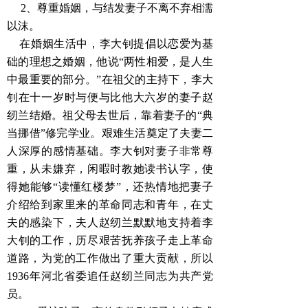
2、尊重婚姻，与结发妻子不离不弃相濡
以沫。
在婚姻生活中，李大钊提倡以恋爱为基
础的理想之婚姻，他说“两性相爱，是人生
中最重要的部分。”在祖父的主持下，李大
钊在十一岁时与便与比他大六岁的妻子赵
纫兰结婚。祖父母去世后，靠着妻子的“典
当挪借”修完学业。艰难生活奠定了夫妻二
人深厚的感情基础。李大钊对妻子非常尊
重，从未嫌弃，闲暇时教她读书认字，使
得她能够“读懂红楼梦”，还热情地把妻子
介绍给到家里来的革命同志和青年，在丈
夫的感染下，夫人赵纫兰默默地支持着李
大钊的工作，历尽艰苦抚养孩子走上革命
道路，为党的工作做出了重大贡献，所以
1936年河北省委追任赵纫兰同志为共产党
员。