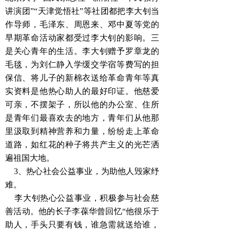
讲演团”“天津觉悟社”等社团都把李大钊当
作导师，毛泽东、周恩来、邓中夏等党的
早期革命活动家都受过李大钊的影响。三
是关心青年的生活。李大钊赠予罗章龙的
毛毯，为刘仁静入学缓交学宿等费写的担
保信、将儿子的新棉衣送给革命青年等真
实资料是他热心助人的最好印证。他慈爱
可亲，不摆架子，所以他的办公室、住所
是青年们最喜欢去的地方，青年们从他那
里汲取到精神营养和力量，纷纷走上革命
道路，如红花的种子将共产主义的光芒洒
遍祖国大地。
3、
热心社会公益事业，为助他人毁家纾
难
。
李大钊热心公益事业，积极参与社会慈
善活动。他的长子李葆华曾回忆“他很乐于
助人，手头只要有钱，谁急需就送给谁，