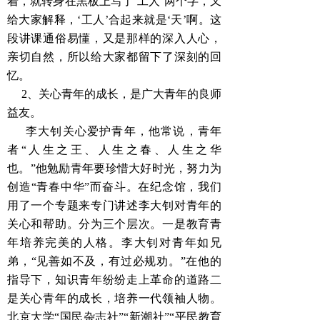
着，就转身在黑板上写了‘工人’两个字，又
给大家解释，‘工人’合起来就是‘天’啊。这
段讲课通俗易懂，又是那样的深入人心，
亲切自然，所以给大家都留下了深刻的回
忆。
2、关心青年的成长，是广大青年的良师
益友。
李大钊关心爱护青年，他常说，青年
者“人生之王、人生之春、人生之华
也。”他勉励青年要珍惜大好时光，努力为
创造“青春中华”而奋斗。在纪念馆，我们
用了一个专题来专门讲述李大钊对青年的
关心和帮助。分为三个层次。一是教育青
年培养完美的人格。李大钊对青年如兄
弟，“见善如不及，有过必规劝。”在他的
指导下，知识青年纷纷走上革命的道路二
是关心青年的成长，培养一代领袖人物。
北京大学“国民杂志社”“新潮社”“平民教育