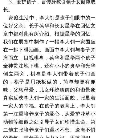
3、爱护孩子，言传身教引领子女健康成
长。
家庭生活中，李大钊是孩子们眼中的一
位好父亲。长子葆华和长女星华在回忆文
章中都对此有所介绍。根据星华的回忆，
我们在展览中制作了一幅李大钊一家围坐
在一起下棋油画。画面中李大钊与妻子并
肩而立，目视棋盘，葆华和星华两个孩子
全神贯注地下棋，还有小小的炎华和光华
侧立两旁，棋盘是李大钊带着孩子们画
的，棋子是用纸板做的，简单却更有趣
味，父慈母爱，儿女环绕膝前的和谐景象
真实反映李大钊一家的生活面貌，张显着
一家人的幸福。在孩子的教育上，李大钊
第一注重培养孩子的爱心，从爱护花草小
动物等细微之处引导子女们珍惜生命。第
二他主张培养孩子们遇水不愁、逢海不惧
的勇气，带领子女上山下河，历练胆识。