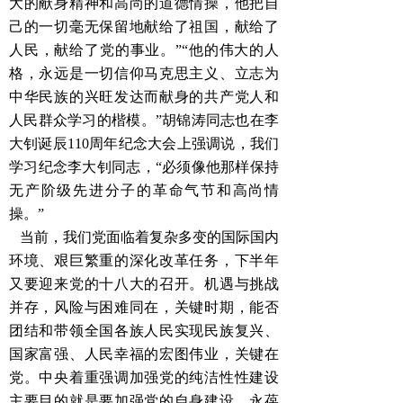
大的献身精神和高尚的道德情操，他把自
己的一切毫无保留地献给了祖国，献给了
人民，献给了党的事业。”“他的伟大的人
格，永远是一切信仰马克思主义、立志为
中华民族的兴旺发达而献身的共产党人和
人民群众学习的楷模。”胡锦涛同志也在李
大钊诞辰110周年纪念大会上强调说，我们
学习纪念李大钊同志，“必须像他那样保持
无产阶级先进分子的革命气节和高尚情
操。”
当前，我们党面临着复杂多变的国际国内
环境、艰巨繁重的深化改革任务，下半年
又要迎来党的十八大的召开。机遇与挑战
并存，风险与困难同在，关键时期，能否
团结和带领全国各族人民实现民族复兴、
国家富强、人民幸福的宏图伟业，关键在
党。中央着重强调加强党的纯洁性性建设
主要目的就是要加强党的自身建设，永葆