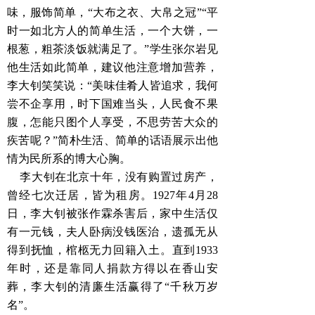
味，服饰简单，“大布之衣、大帛之冠”“平
时一如北方人的简单生活，一个大饼，一
根葱，粗茶淡饭就满足了。”学生张尔岩见
他生活如此简单，建议他注意增加营养，
李大钊笑笑说：“美味佳肴人皆追求，我何
尝不企享用，时下国难当头，人民食不果
腹，怎能只图个人享受，不思劳苦大众的
疾苦呢？”简朴生活、简单的话语展示出他
情为民所系的博大心胸。
李大钊在北京十年，没有购置过房产，
曾经七次迁居，皆为租房。1927年4月28
日，李大钊被张作霖杀害后，家中生活仅
有一元钱，夫人卧病没钱医治，遗孤无从
得到抚恤，棺柩无力回籍入土。直到1933
年时，还是靠同人捐款方得以在香山安
葬，李大钊的清廉生活赢得了“千秋万岁
名”。