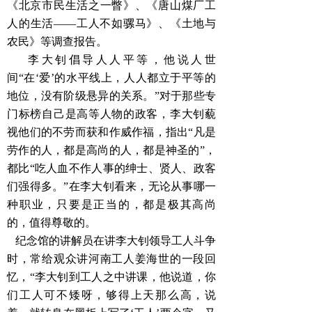
《北京市民生活之一瞥》、《唐山煤厂工
人的生活——工人不如骡马》、《土地与
农民》等调查报告。
李大钊倡导人人平等，他说人世
间“在‘爱’的水平线上，人人都立于平等的
地位，没有阶级悬异的关系。”对于那些专
门标榜自己是高等人物的政客，李大钊藐
视他们的不劳而获和作威作福，指出“凡是
劳作的人，都是高尚的人，都是神圣的”，
都比“吃人血不作人事的绅士、贤人、政客
们强得多。”在李大钊看来，无论从事哪一
种职业，只要是正当的，都是极其高尚
的，值得尊敬的。
纪念馆的讲解员在讲李大钊领导工人斗争
时，常给观众讲河南工人姜海世的一段回
忆，“李大钊到工人之中讲课，他说道，你
们工人可不矮呀，够得上天那么高，说