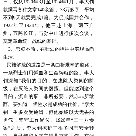
日，仅从1920年3月至1924年1月，李大钊
就撰写各种文章140余篇， 33万多字，平均
不到9天就要完成1篇。为促成国共合作，
1922年至1924年，他三赴上海、两下广
州，五跨长江，与孙中山进行多次会谈，
奠定革命统一战线的基础。
3、忠贞不渝，在壮烈的牺牲中实现高尚
生活。
民族解放的道路是一条曲折艰辛的道路，
一条烈士们用鲜血和生命铸就的路。李大
钊深知“我们的目的，在废除人类间的阶
级，在灭绝人类间的僭擅。但能达到这个
目的，流血的事，非所必要，然亦非所敢
辞。要知道，牺牲永是成功的代价。”李大
钊一生多次受通缉，但他始终以大无畏的
勇气，坚守工作岗位。1926年“三一八惨
案”之后，李大钊掩护了很多同志安全转
移，自己却留下来主持北京的工作。在张