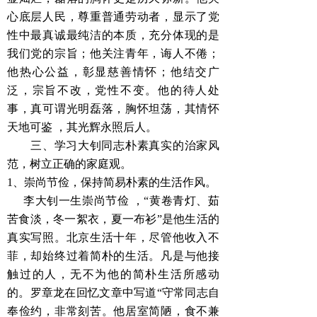
心底层人民，尊重普通劳动者，显示了党
性中最真诚最纯洁的本质，充分体现的是
我们党的宗旨；他关注青年，诲人不倦；
他热心公益，彰显慈善情怀；他结交广
泛，宗旨不改，党性不变。他的待人处
事，真可谓光明磊落，胸怀坦荡，其情怀
天地可鉴 ，其光辉永照后人。
三、学习大钊同志朴素真实的治家风
范，树立正确的家庭观。
1、崇尚节俭，保持简易朴素的生活作风。
李大钊一生崇尚节俭 ，“黄卷青灯、茹
苦食淡，冬一絮衣，夏一布衫”是他生活的
真实写照。北京生活十年，尽管他收入不
菲，却始终过着简朴的生活。凡是与他接
触过的人，无不为他的简朴生活所感动
的。罗章龙在回忆文章中写道“守常同志自
奉俭约，非常刻苦。他居室简陋，食不兼