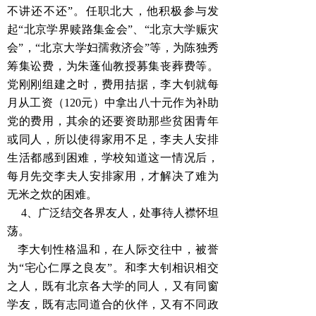
不讲还不还”。任职北大，他积极参与发
起“北京学界赎路集金会”、“北京大学赈灾
会”，“北京大学妇孺救济会”等，为陈独秀
筹集讼费，为朱蓬仙教授募集丧葬费等。
党刚刚组建之时，费用拮据，李大钊就每
月从工资（120元）中拿出八十元作为补助
党的费用，其余的还要资助那些贫困青年
或同人，所以使得家用不足，李夫人安排
生活都感到困难，学校知道这一情况后，
每月先交李夫人安排家用，才解决了难为
无米之炊的困难。
4、广泛结交各界友人，处事待人襟怀坦
荡。
李大钊性格温和，在人际交往中，被誉
为“宅心仁厚之良友”。和李大钊相识相交
之人，既有北京各大学的同人，又有同窗
学友，既有志同道合的伙伴，又有不同政