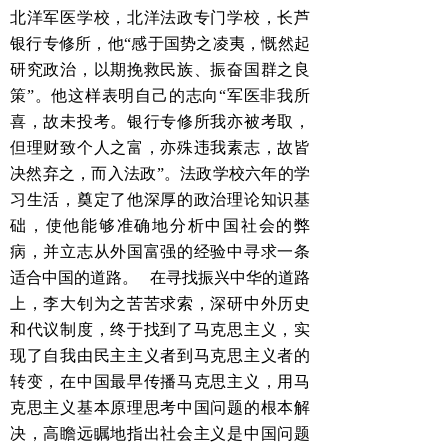
北洋军医学校，北洋法政专门学校，长芦
银行专修所，他“感于国势之凌夷，慨然起
研究政治，以期挽救民族、振奋国群之良
策”。他这样表明自己的志向“军医非我所
喜，
故未投考。银行专修所我亦被考取，
但理财致个人之富，亦殊违我素志，故皆
决然弃之，而入法政”。
法政学校六年的学
习生活，奠定了他深厚的政治理论知识基
础，使他能够准确地分析中国社会的弊
病，并立志从外国富强的经验中寻求一条
适合中国的道路。
在寻找振兴中华的道路
上，李大钊为之苦苦求索，深研中外历史
和代议制度，终于找到了马克思主义，实
现了自我由民主主义者到马克思主义者的
转变，在中国最早传播马克思主义，用马
克思主义基本原理思考中国问题的根本解
决，高瞻远瞩地指出社会主义是中国问题