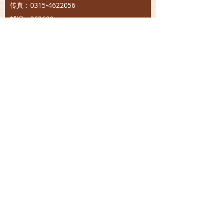
传真：0315-4622056
邮编：063600
李大钊故居
地址：河北省乐亭县胡家坨镇大黑坨村
电话：0315-4832155
传真：0315-4832155
邮箱：hbldzjng@126.com
版权所有©
乐亭县李大钊纪念馆